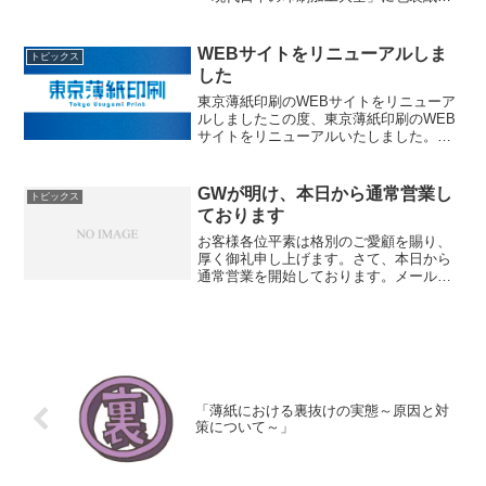
実物とともに弊社で加工した「薄紙印刷
（枚葉）」が掲載されました。デザイン
のひきだし創刊50号薄紙の「透ける」こ
WEBサイトをリニューアルしま
トピックス
とを利用...
した
東京薄紙印刷のWEBサイトをリニューア
ルしましたこの度、東京薄紙印刷のWEB
サイトをリニューアルいたしました。引
き続きコンテンツの充実と図り、よりよ
い情報発信に努めてまいります。
GWが明け、本日から通常営業し
トピックス
ております
お客様各位平素は格別のご愛顧を賜り、
厚く御礼申し上げます。さて、本日から
通常営業を開始しております。メールフ
ォームからのお問い合わせについては、
本日から順次対応させていただいており
ます。休業期間中にお待たせしてしまっ
た分、これからも誠意を持...
「薄紙における裏抜けの実態～原因と対
策について～」