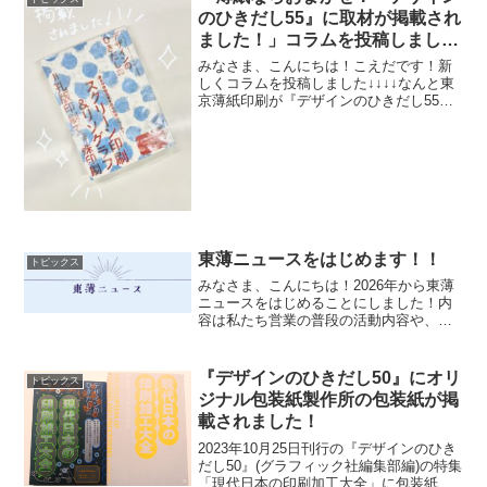
のひきだし55』に取材が掲載され
ました！」コラムを投稿しまし
た！
みなさま、こんにちは！こえだです！新
しくコラムを投稿しました↓↓↓↓なんと東
京薄紙印刷が『デザインのひきだし55』
に掲載されました！薄紙の魅力をたくさ
んお話ししております！ぜひご一読くだ
さい！
東薄ニュースをはじめます！！
トピックス
みなさま、こんにちは！2026年から東薄
ニュースをはじめることにしました！内
容は私たち営業の普段の活動内容や、弊
社の特徴や機械の情報などなど！ぜひご
一読ください！！
『デザインのひきだし50』にオリ
トピックス
ジナル包装紙製作所の包装紙が掲
載されました！
2023年10月25日刊行の『デザインのひき
だし50』(グラフィック社編集部編)の特集
「現代日本の印刷加工大全」に包装紙の